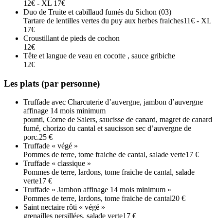
12€ - XL 17€
Duo de Truite et cabillaud fumés du Sichon (03)
Tartare de lentilles vertes du puy aux herbes fraiches
11€ - XL
17€
Croustillant de pieds de cochon
12€
Tête et langue de veau en cocotte , sauce gribiche
12€
Les plats (par personne)
Truffade avec Charcuterie d’auvergne, jambon d’auvergne
affinage 14 mois minimum
pounti, Corne de Salers, saucisse de canard, magret de canard
fumé, chorizo du cantal et saucisson sec d’auvergne de
porc.
25 €
Truffade « végé »
Pommes de terre, tome fraiche de cantal, salade verte
17 €
Truffade « classique »
Pommes de terre, lardons, tome fraiche de cantal, salade
verte
17 €
Truffade « Jambon affinage 14 mois minimum »
Pommes de terre, lardons, tome fraiche de cantal
20 €
Saint nectaire rôti « végé »
grenailles persillées, salade verte
17 €