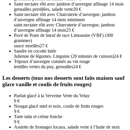
Saint nectaire rôti avec jambon d’auvergne affinage 14 mois
grenailles persillées, salade verte
20 €
Saint nectaire rôti avec Charcuterie d’auvergne, jambon
d’auvergne affinage 14 mois minimum
saint nectaire rôti avec Charcuterie d’auvergne, jambon
d’auvergne affinage 14 mois
25 €
Pavé de Poire de bœuf de race Limousine (VBF) (300
grammes)
sauce morilles
27 €
Sandre en cocotte lutée
Julienne de légumes. Linguine (20 minutes de cuisson)
24 €
Tripoux d’auvergne cuisinés au vin rouge
lentilles vertes du puy, grenailles
24 €
Les desserts (tous nos desserts sont faits maison sauf
glace vanille et coulis de fruits rouges)
Parfait glacé à la Verveine Verte du Velay
9 €
Nougat glacé miel et noix, coulis de fruits rouges
9 €
Tarte tatin et crème fraiche
9 €
Assiette de fromages locaux, salade verte à l’huile de noix